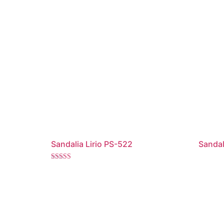
Sandalia Lirio PS-522
Sandal
Valorado
con
4.80
de 5