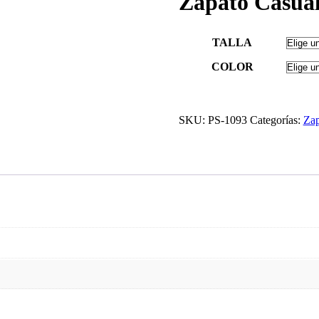
Zapato Casua
TALLA
COLOR
SKU:
PS-1093
Categorías:
Zap