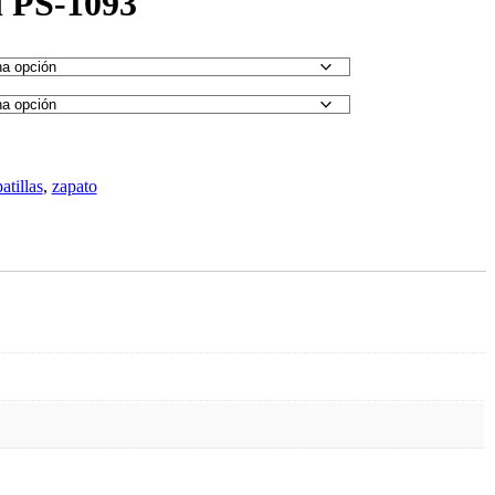
l PS-1093
atillas
,
zapato